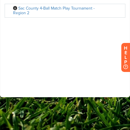
H
E
L
P